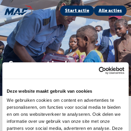
Start actie
Alle acties
Samen met jou kunnen we
vliegen voor Leven
Deze website maakt gebruik van cookies
We gebruiken cookies om content en advertenties te
Swipe om een doel te kiezen
personaliseren, om functies voor social media te bieden
Expeditie Landingsbaan
Runway Run
en om ons websiteverkeer te analyseren. Ook delen we
informatie over uw gebruik van onze site met onze
partners voor social media, adverteren en analyse. Deze
Zoek een actie of actievoerder