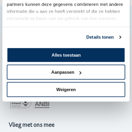
partners kunnen deze gegevens combineren met andere
informatie die u aan ze heeft verstrekt of die ze hebben
verzameld op basis van uw gebruik van hun services.
Details tonen
Alles toestaan
De Zanden 57-A, PA Teuge
055 303 6000
Aanpassen
info@maf.nl
Geef een gift
NL 40 ABNA0558345808
Weigeren
Vlieg met ons mee