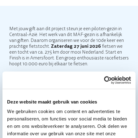
Met jouw gift aan dit project steun je een piloten-gezin in
Centraal-Azië. Het werk van dit MAF-gezin is afhankelijk
van giften. Daarom organiseren we voor de 10de keer een
prachtige fietstocht.
Zaterdag 27 juni 2026
fietsen we
een tocht van ca. 275 km door mooi Nederland. Start en
Finish is in Amersfoort. Een groep enthousiaste racefietsers
hoopt 10.000 euro bij elkaar te fietsen.
Wil je bijdragen aan dit doel om het piloten-gezin te
steunen?
Sponsor dan één van deze enthousiaste fietsers!
Zoek je favoriete fietser bij de acties hieronder en maak een
mooi bedrag over. Het totale bedrag gaat rechtstreeks en
100% naar het steunfonds van het piloten-gezin in
Deze website maakt gebruik van cookies
Centraal-Azië.
We gebruiken cookies om content en advertenties te
personaliseren, om functies voor social media te bieden
en om ons websiteverkeer te analyseren. Ook delen we
informatie over uw gebruik van onze site met onze