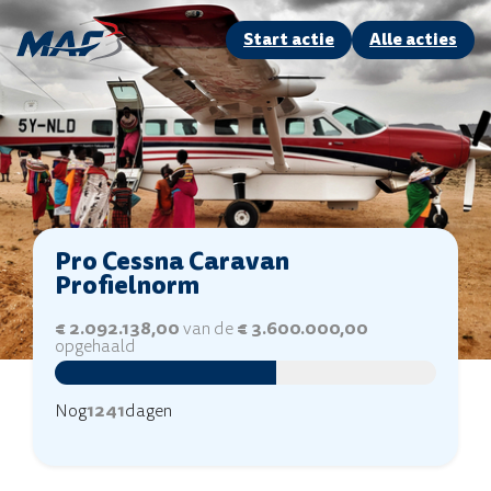
Start actie
Alle acties
Pro Cessna Caravan
Profielnorm
€ 2.092.138,00
van de
€ 3.600.000,00
opgehaald
Nog
1241
dagen