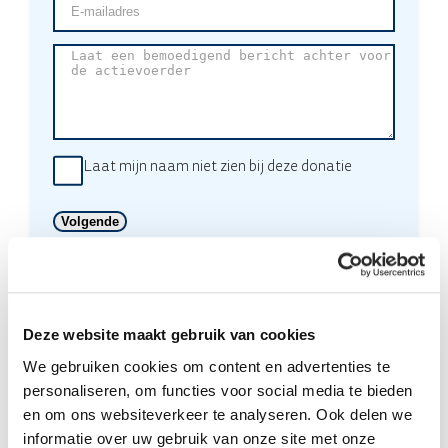
mailadres
(Vereist)
Laat
een
bemoedigend
bericht
achter
voor
de
Laat mijn naam niet zien bij deze donatie
actievoerder
Deze actie is aangemaakt door:
Profielnorm
7 jaar ‘sparen’ voor een Caravan door Profielnorm!
Deze website maakt gebruik van cookies
We gebruiken cookies om content en advertenties te
personaliseren, om functies voor social media te bieden
en om ons websiteverkeer te analyseren. Ook delen we
informatie over uw gebruik van onze site met onze