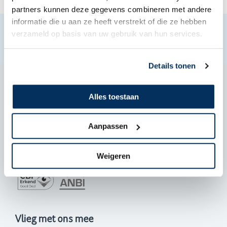
partners kunnen deze gegevens combineren met andere
informatie die u aan ze heeft verstrekt of die ze hebben
verzameld op basis van uw gebruik van hun services.
Details tonen
Alles toestaan
De Zanden 57-A, PA Teuge
055 303 6000
Aanpassen
info@maf.nl
Geef een gift
NL 40 ABNA0558345808
Weigeren
Vlieg met ons mee