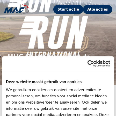
Start actie
Alle acties
HHG Goedereede rent de
Runway Run
Deze website maakt gebruik van cookies
Swipe om een teampagina te kiezen
We gebruiken cookies om content en advertenties te
personaliseren, om functies voor social media te bieden
Ga terug naar alle acties voo
2025: Oiltrade
en om ons websiteverkeer te analyseren. Ook delen we
informatie over uw gebruik van onze site met onze
partners voor social media, adverteren en analyse. Deze
Zoek een actie of actievoerder