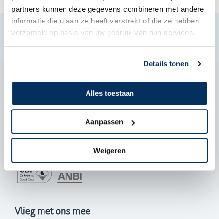
partners kunnen deze gegevens combineren met andere
informatie die u aan ze heeft verstrekt of die ze hebben
verzameld op basis van uw gebruik van hun services.
Details tonen
Alles toestaan
De Zanden 57-A, PA Teuge
055 303 6000
Aanpassen
info@maf.nl
Geef een gift
NL 40 ABNA0558345808
Weigeren
Vlieg met ons mee