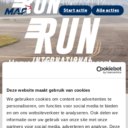
Start actie
Alle acties
Hervormd Sommelsdijk rent
de Runway Run
Deze website maakt gebruik van cookies
Swipe om een teampagina te kiezen
We gebruiken cookies om content en advertenties te
personaliseren, om functies voor social media te bieden
Ga terug naar alle acties voo
2025: Oiltrade
en om ons websiteverkeer te analyseren. Ook delen we
informatie over uw gebruik van onze site met onze
partners voor social media, adverteren en analyse. Deze
Zoek een actie of actievoerder