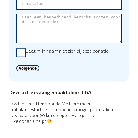
mailadres
(Vereist)
Laat
een
bemoedigend
bericht
achter
voor
de
Laat mijn naam niet zien bij deze donatie
actievoerder
Deze actie is aangemaakt door:
CGA
Ik wil me inzetten voor de MAF om meer
ambulancevluchten en noodhulp mogelijk te maken.
Ik ga daarvoor 20 km steppen. Help je mee?
Elke donatie helpt