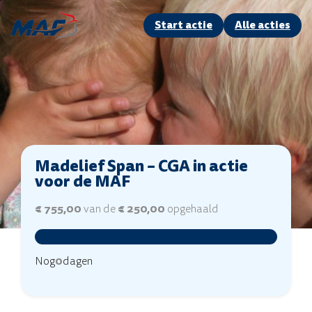
Start actie
Alle acties
Madelief Span – CGA in actie
voor de MAF
€ 755,00
van de
€ 250,00
opgehaald
Nog
0
dagen