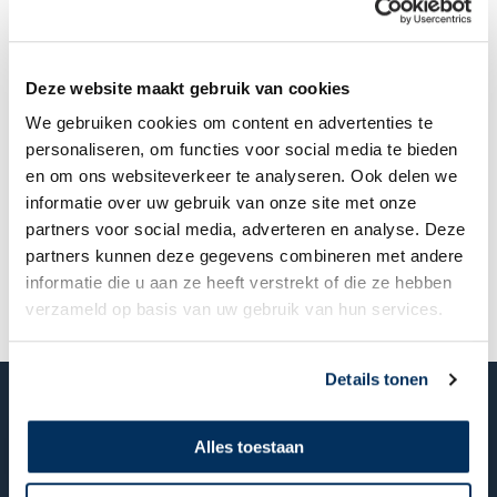
CGA jeugd in actie
Op 4 juli hopen we met alle jongeren van de CGA in
Deze website maakt gebruik van cookies
actie te komen voor de MAF.
We gaan steppen, fietsen en rennen door de mooie
We gebruiken cookies om content en advertenties te
€ 7.900,00
van de
€ 5.000,00
opgehaald
Alblasserwaard! 20, 40 of zelfs 60 kilometer lang.
personaliseren, om functies voor social media te bieden
Omdat het kan, omdat het mag, en omdat het leuk is.
Maar bovenal: om ons in te zetten voor anderen die
en om ons websiteverkeer te analyseren. Ook delen we
het hard nodig hebben!
informatie over uw gebruik van onze site met onze
Nog
0
dagen
partners voor social media, adverteren en analyse. Deze
Door geld in te zamelen, hopen we bij te dragen aan
de missie van MAF: door het inzetten van vliegtuigen
partners kunnen deze gegevens combineren met andere
en communicatiemiddelen kan hulp worden geboden
informatie die u aan ze heeft verstrekt of die ze hebben
en kan het Evangelie van Jezus Christus worden
verzameld op basis van uw gebruik van hun services.
gebracht aan mensen die wonen in moeilijk
bereikbare gebieden.
Sponsor je één van onze jongeren, en daarmee het
Details tonen
mooie werk van de MAF?
Anonieme supporter
Alles toestaan
€ 500,00