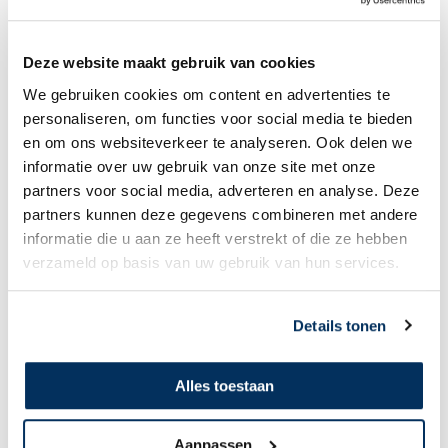
Laat
een
Deze website maakt gebruik van cookies
bemoedigend
bericht
We gebruiken cookies om content en advertenties te
achter
personaliseren, om functies voor social media te bieden
voor
de
Laat mijn naam niet zien bij deze donatie
en om ons websiteverkeer te analyseren. Ook delen we
actievoerder
informatie over uw gebruik van onze site met onze
partners voor social media, adverteren en analyse. Deze
partners kunnen deze gegevens combineren met andere
informatie die u aan ze heeft verstrekt of die ze hebben
verzameld op basis van uw gebruik van hun services.
Deze actie is aangemaakt door:
Christelijke
gemeente Alblasserdam
Details tonen
Ik ga fietsen op 4 juli voor mensen die hulp nodig hebben in
afgelegen gebieden. Door de MAF krijgen ze weer hoop! En
daarom vind ik het belangrijk om geld op te halen voor deze
Alles toestaan
mensen. Helpt u mee?
Aanpassen