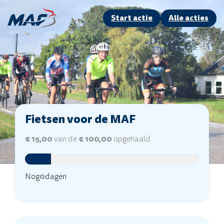
Start actie
Alle acties
Fietsen voor de MAF
€ 15,00
van de
€ 100,00
opgehaald
Nog
0
dagen