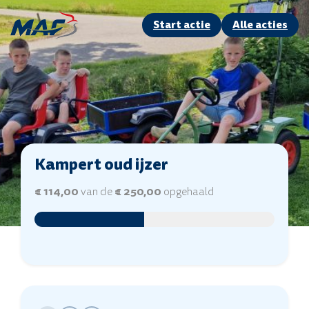
Start actie
Alle acties
Kampert oud ijzer
€ 114,00
van de
€ 250,00
opgehaald
Paymentamounts
Naam
Zichtbaarheid
(Vereist)
(Vereist)