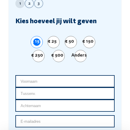
1
2
3
Kies hoeveel jij wilt geven
€ 15
€ 25
€ 50
€ 150
€ 250
€ 500
Anders
Voornaam
Tussenv.
Achternaam
E-
mailadres
(Vereist)