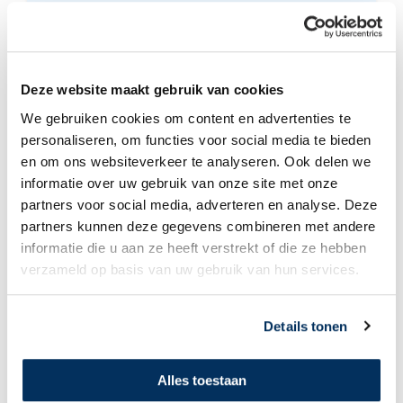
Laat
een
bemoedigend
bericht
achter
Deze website maakt gebruik van cookies
voor
de
Laat mijn naam niet zien bij deze donatie
We gebruiken cookies om content en advertenties te
actievoerder
personaliseren, om functies voor social media te bieden
en om ons websiteverkeer te analyseren. Ook delen we
informatie over uw gebruik van onze site met onze
partners voor social media, adverteren en analyse. Deze
partners kunnen deze gegevens combineren met andere
informatie die u aan ze heeft verstrekt of die ze hebben
Doe mee
verzameld op basis van uw gebruik van hun services.
Doe mee en start je eigen actie binnen dit team!
Maak een actie aan
Details tonen
Alles toestaan
Deze actie is aangemaakt door:
Kampert oud ijzer