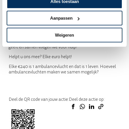
Alles toestaan
dagelijkse realiteit voor de mensen waarvoor de MAF vliegt
en ondersteuning biedt. De MAF geeft hulp aan mensen in
de meest afgelegen gebieden in de wereld. En zo vliegen zij
Aanpassen
waar wegen eindigen.
Wij gaan lopen om het verschil te maken in de levens van
Weigeren
deze mensen. Door jouw gift maak jij een verschil in de
levens van deze mensen. Dit doen we samen. Wij rennen, jij
geeft en samen vliegen we voor hulp!
Helpt u ons mee? Elke euro helpt!
Elke €240 is 1 ambulancevlucht en dat is 1 leven. Hoeveel
ambulancevluchten maken we samen mogelijk?
Deel de QR code van jouw actie:
Deel deze actie op: