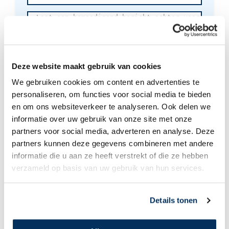
Laat
een
bemoedigend
bericht
achter
voor
Deze website maakt gebruik van cookies
de
Laat mijn naam niet zien bij deze donatie
We gebruiken cookies om content en advertenties te
actievoerder
personaliseren, om functies voor social media te bieden
en om ons websiteverkeer te analyseren. Ook delen we
informatie over uw gebruik van onze site met onze
partners voor social media, adverteren en analyse. Deze
Deze actie is aangemaakt door:
Aaldrik Visscher
partners kunnen deze gegevens combineren met andere
informatie die u aan ze heeft verstrekt of die ze hebben
Op 8 maart 2025 lopen wij, Wim, Hermen, Jan, Richard,
verzameld op basis van uw gebruik van hun services.
Bianca, Karen, Anja, Bart, Jakob, Eric en Aaldrik, 10 km of
een halve marathon over de landingsbaan op vliegbasis
Soesterberg.
Details tonen
Wij gaan lopen voor levensreddende vluchten. Gebeten
door een slang. Een geboorte met complicaties. Gewond
na een overval. Nood aan de man en hulp ver weg. Dat is de