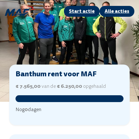
Start actie
Alle acties
Banthum rent voor MAF
€ 7.565,00
van de
€ 6.250,00
opgehaald
Nog
0
dagen