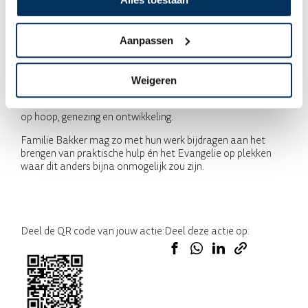
leeft vaak in armoede. Veel dorpen zijn moeilijk of helemaal
niet bereikbaar via de weg, zeker tijdens het regenseizoen.
Juist daar komt het werk van MAF en familie Bakker van
Aanpassen
pas. Met het vliegtuig worden medische teams, zendelingen,
voedselhulp en onderwijsmaterialen naar de meest
afgelegen plekken gebracht. Ook mensen die dringend
Weigeren
medische zorg nodig hebben, kunnen door de vluchten
worden vervoerd. Voor veel bewoners betekent dit een kans
op hoop, genezing en ontwikkeling.
Familie Bakker mag zo met hun werk bijdragen aan het
brengen van praktische hulp én het Evangelie op plekken
waar dit anders bijna onmogelijk zou zijn.
Deel de QR code van jouw actie:
Deel deze actie op: