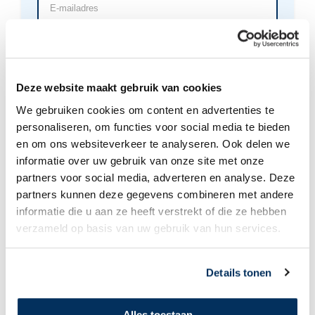
mailadres
(Vereist)
Laat
een
bemoedigend
bericht
Deze website maakt gebruik van cookies
achter
voor
We gebruiken cookies om content en advertenties te
de
Laat mijn naam niet zien bij deze donatie
personaliseren, om functies voor social media te bieden
actievoerder
en om ons websiteverkeer te analyseren. Ook delen we
informatie over uw gebruik van onze site met onze
partners voor social media, adverteren en analyse. Deze
partners kunnen deze gegevens combineren met andere
Deze actie is aangemaakt door:
Rutger Bakker
informatie die u aan ze heeft verstrekt of die ze hebben
verzameld op basis van uw gebruik van hun services.
Familie Bakker woont en werkt tegenwoordig in
Madagaskar voor de MAF (Mission Aviation Fellowship).
Na een aantal jaren in Suriname te hebben gewerkt, zetten
Details tonen
ze nu hun ervaring in om mensen in afgelegen gebieden van
dit enorme eiland te bereiken. Madagaskar is rijk aan
bijzondere natuur en unieke diersoorten, maar de bevolking
Alles toestaan