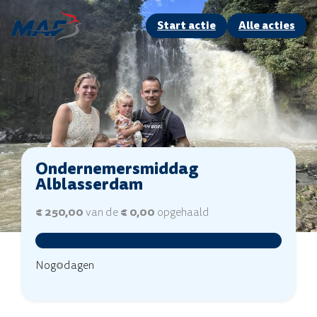
Start actie
Alle acties
Ondernemersmiddag
Alblasserdam
€ 250,00
van de
€ 0,00
opgehaald
Nog
0
dagen