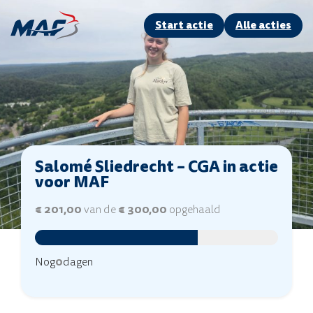
Start actie
Alle acties
Salomé Sliedrecht – CGA in actie
voor MAF
€ 201,00
van de
€ 300,00
opgehaald
Nog
0
dagen