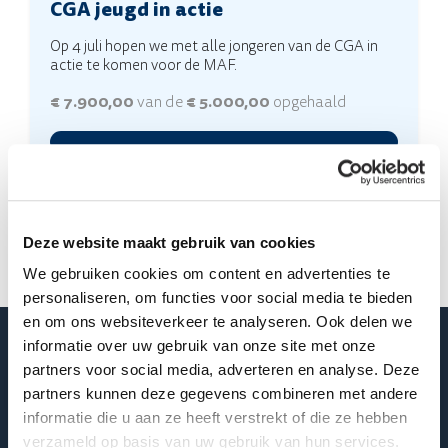
CGA jeugd in actie
Op 4 juli hopen we met alle jongeren van de CGA in
actie te komen voor de MAF.
We gaan steppen, fietsen en rennen door de mooie
€ 7.900,00
van de
€ 5.000,00
opgehaald
Alblasserwaard! 20, 40 of zelfs 60 kilometer lang.
Omdat het kan, omdat het mag, en omdat het leuk is.
Maar bovenal: om ons in te zetten voor anderen die
het hard nodig hebben!
Nog
0
dagen
Door geld in te zamelen, hopen we bij te dragen aan
de missie van MAF: door het inzetten van vliegtuigen
en communicatiemiddelen kan hulp worden geboden
Deze website maakt gebruik van cookies
en kan het Evangelie van Jezus Christus worden
gebracht aan mensen die wonen in moeilijk
We gebruiken cookies om content en advertenties te
bereikbare gebieden.
personaliseren, om functies voor social media te bieden
Sponsor je één van onze jongeren, en daarmee het
en om ons websiteverkeer te analyseren. Ook delen we
mooie werk van de MAF?
informatie over uw gebruik van onze site met onze
O. & M Vermeulen
partners voor social media, adverteren en analyse. Deze
€ 15,00
partners kunnen deze gegevens combineren met andere
informatie die u aan ze heeft verstrekt of die ze hebben
verzameld op basis van uw gebruik van hun services.