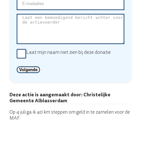
mailadres
(Vereist)
Laat
een
bemoedigend
bericht
achter
voor
de
Laat mijn naam niet zien bij deze donatie
actievoerder
Deze actie is aangemaakt door:
Christelijke
Gemeente Alblasserdam
Op 4 juli ga ik 40 km steppen om geld in te zamelen voor de
MAF