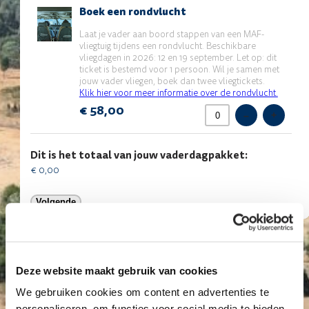
Boek
Boek een rondvlucht
een
rondvlucht
Laat je vader aan boord stappen van een MAF-
vliegtuig tijdens een rondvlucht. Beschikbare
vliegdagen in 2026: 12 en 19 september. Let op: dit
ticket is bestemd voor 1 persoon. Wil je samen met
jouw vader vliegen, boek dan twee vliegtickets.
Klik hier voor meer informatie over de rondvlucht.
€ 58,00
–
+
Dit is het totaal van jouw vaderdagpakket:
Deze website maakt gebruik van cookies
We gebruiken cookies om content en advertenties te
personaliseren, om functies voor social media te bieden