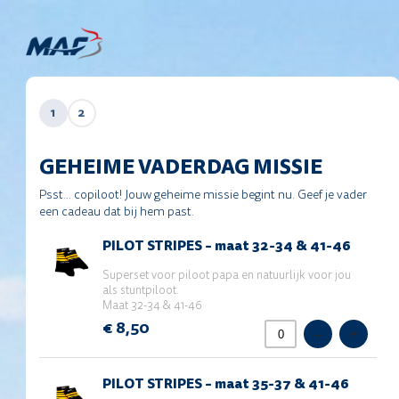
1
2
GEHEIME VADERDAG MISSIE
Prijs voor totaal (NIET VERWIJDEREN!)
Dit veld vult het totaalbedrag i.c.m. de productvelden.
Psst… copiloot! Jouw geheime missie begint nu. Geef je vader
Verwijder dit veld dus niet!
een cadeau dat bij hem past.
PILOT
PILOT STRIPES – maat 32-34 & 41-46
STRIPES
–
Superset voor piloot papa en natuurlijk voor jou
maat
als stuntpiloot.
32-
Maat 32-34 & 41-46
34
€ 8,50
–
+
&
41-
46
PILOT
PILOT STRIPES – maat 35-37 & 41-46
STRIPES