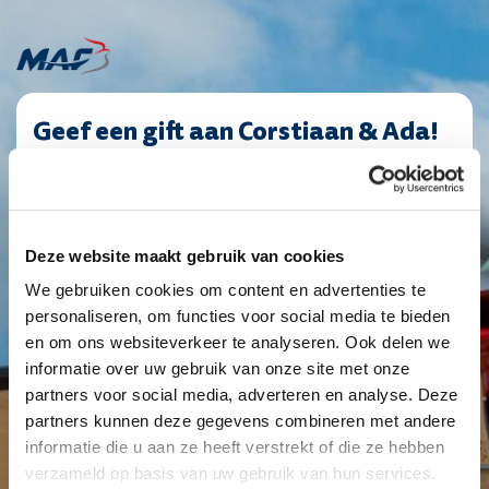
Geef een gift aan Corstiaan & Ada!
PaymentFrequency
C12986
(Vereist)
|
Giftbedrag
maandelijks
(Vereist)
1
2
3
4
Deze website maakt gebruik van cookies
Eenmalig
Maandelijks
Jaarlijks
We gebruiken cookies om content en advertenties te
personaliseren, om functies voor social media te bieden
€ 10
€ 25
€ 50
Anders
en om ons websiteverkeer te analyseren. Ook delen we
informatie over uw gebruik van onze site met onze
partners voor social media, adverteren en analyse. Deze
Je geeft een structurele gift van
€ 25
partners kunnen deze gegevens combineren met andere
informatie die u aan ze heeft verstrekt of die ze hebben
verzameld op basis van uw gebruik van hun services.