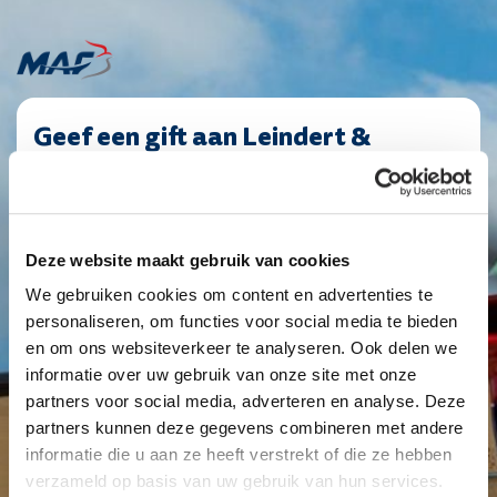
Geef een gift aan Leindert &
PaymentFrequency
C12986
(Vereist)
|
Manon!
Giftbedrag
maandelijks
(Vereist)
1
2
3
4
Deze website maakt gebruik van cookies
Eenmalig
Maandelijks
Jaarlijks
We gebruiken cookies om content en advertenties te
personaliseren, om functies voor social media te bieden
en om ons websiteverkeer te analyseren. Ook delen we
€ 10
€ 25
€ 50
Anders
informatie over uw gebruik van onze site met onze
partners voor social media, adverteren en analyse. Deze
partners kunnen deze gegevens combineren met andere
Je geeft een structurele gift van
€ 25
informatie die u aan ze heeft verstrekt of die ze hebben
verzameld op basis van uw gebruik van hun services.