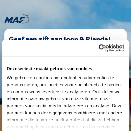
Geef een gift aan Joop & Rianda!
PaymentFrequency
C12986
(Vereist)
|
Giftbedrag
maandelijks
(Vereist)
1
2
3
4
Deze website maakt gebruik van cookies
Eenmalig
Maandelijks
Jaarlijks
We gebruiken cookies om content en advertenties te
personaliseren, om functies voor social media te bieden
€ 10
€ 25
€ 50
Anders
en om ons websiteverkeer te analyseren. Ook delen we
informatie over uw gebruik van onze site met onze
partners voor social media, adverteren en analyse. Deze
partners kunnen deze gegevens combineren met andere
Je geeft een structurele gift van
€ 25
informatie die u aan ze heeft verstrekt of die ze hebben
verzameld op basis van uw gebruik van hun services.