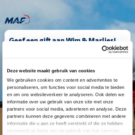
Geef een gift aan Wim & Marlies!
PaymentFrequency
C12986
(Vereist)
|
Giftbedrag
maandelijks
(Vereist)
1
2
3
4
Deze website maakt gebruik van cookies
Eenmalig
Maandelijks
Jaarlijks
We gebruiken cookies om content en advertenties te
personaliseren, om functies voor social media te bieden
€ 10
€ 25
€ 50
Anders
en om ons websiteverkeer te analyseren. Ook delen we
informatie over uw gebruik van onze site met onze
partners voor social media, adverteren en analyse. Deze
partners kunnen deze gegevens combineren met andere
Je geeft een structurele gift van
€ 25
informatie die u aan ze heeft verstrekt of die ze hebben
verzameld op basis van uw gebruik van hun services.