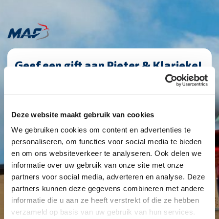
Geef een gift aan Pieter & Klarieke!
PaymentFrequency
C12986
(Vereist)
|
Giftbedrag
maandelijks
(Vereist)
1
2
3
4
Deze website maakt gebruik van cookies
Eenmalig
Maandelijks
Jaarlijks
We gebruiken cookies om content en advertenties te
personaliseren, om functies voor social media te bieden
€ 10
€ 25
€ 50
Anders
en om ons websiteverkeer te analyseren. Ook delen we
informatie over uw gebruik van onze site met onze
partners voor social media, adverteren en analyse. Deze
partners kunnen deze gegevens combineren met andere
Je geeft een structurele gift van
€ 25
informatie die u aan ze heeft verstrekt of die ze hebben
verzameld op basis van uw gebruik van hun services.