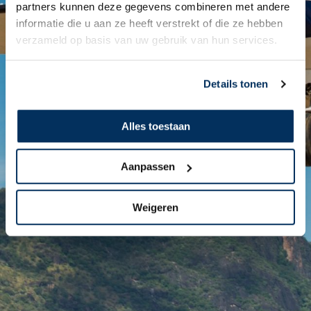
partners kunnen deze gegevens combineren met andere
informatie die u aan ze heeft verstrekt of die ze hebben
Voornaam
verzameld op basis van uw gebruik van hun services.
Tussenv.
Details tonen
Achternaam
E-
mailadres
*
Alles toestaan
Telefoon
*
Nederland
+31
Aanpassen
Weigeren