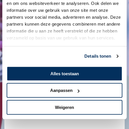
Bedrijf
en om ons websiteverkeer te analyseren. Ook delen we
Kerk
informatie over uw gebruik van onze site met onze
partners voor social media, adverteren en analyse. Deze
N
partners kunnen deze gegevens combineren met andere
a
informatie die u aan ze heeft verstrekt of die ze hebben
a
G
m
verzameld op basis van uw gebruik van hun services.
r
s
o
c
e
Opzet programma
h
Details tonen
p
o
s
o
g
l
r
Alles toestaan
/
o
v
o
e
t
Aanpassen
r
t
e
e
n
*
Weigeren
i
g
i
n