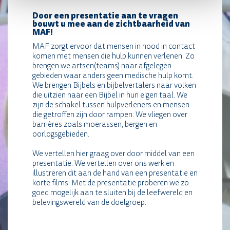
g
/
Door een presentatie aan te vragen
c
bouwt u mee aan de zichtbaarheid van
MAF!
o
n
MAF zorgt ervoor dat mensen in nood in contact
c
komen met mensen die hulp kunnen verlenen. Zo
e
brengen we artsen(teams) naar afgelegen
r
gebieden waar anders geen medische hulp komt.
t
We brengen Bijbels en bijbelvertalers naar volken
/
die uitzien naar een Bijbel in hun eigen taal. We
b
zijn de schakel tussen hulpverleners en mensen
e
die getroffen zijn door rampen. We vliegen over
d
barrières zoals moerassen, bergen en
r
oorlogsgebieden.
i
j
We vertellen hier graag over door middel van een
f
presentatie. We vertellen over ons werk en
/
illustreren dit aan de hand van een presentatie en
k
korte films. Met de presentatie proberen we zo
e
goed mogelijk aan te sluiten bij de leefwereld en
r
belevingswereld van de doelgroep.
k
*