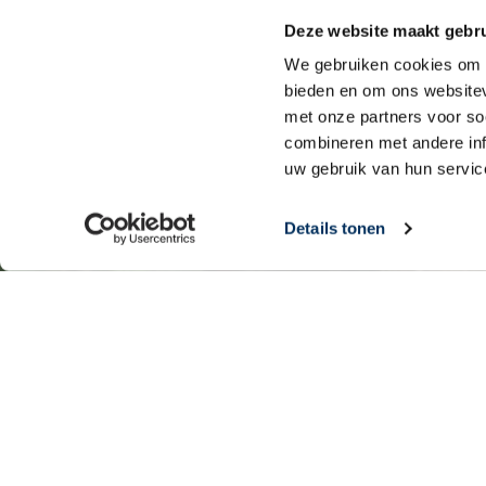
Deze website maakt gebru
We gebruiken cookies om c
bieden en om ons websitev
met onze partners voor so
combineren met andere inf
uw gebruik van hun servic
Details tonen
Jouw gift heeft impact!
Met jouw gift help je MAF om mensen die in de uitersten van 
die manier hebben zij meer mogelijkheden om hulp te ontvange
Evangelie te horen. MAF wil hen bereiken met Gods Liefde!