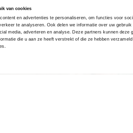
ik van cookies
ontent en advertenties te personaliseren, om functies voor soci
erkeer te analyseren. Ook delen we informatie over uw gebruik 
cial media, adverteren en analyse. Deze partners kunnen deze
ormatie die u aan ze heeft verstrekt of die ze hebben verzameld
es.
Wat gebeurt er met mijn 
de aarde wonen te bereiken. Op
Algemene voorwaarden en
n, zich te ontwikkelen en het
Kan ik ook geven met e