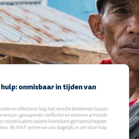
 hulp:
onmisbaar in tijden van
 snelle en effectieve hulp het verschil betekenen tussen
urrampen, gewapende conflicten en extreme armoede
oor noodsituaties waarin kwetsbare gemeenschappen
bben. Bij MAF zetten we ons dagelijks in om deze hulp