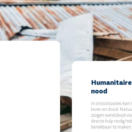
Humanitaire
nood
In crisissituaties kan
leven en dood. Natu
zorgen wereldwijd v
directe hulp nodig he
bereikbaar te maken.