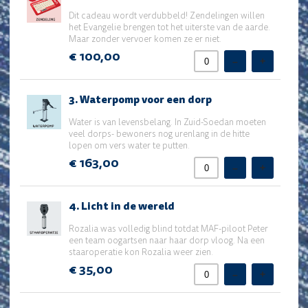
Ticket
naar
Dit cadeau wordt verdubbeld! Zendelingen willen
het
het Evangelie brengen tot het uiterste van de aarde.
regenwoud
Maar zonder vervoer komen ze er niet.
x
€ 100,00
–
+
2
3.
3. Waterpomp voor een dorp
Waterpomp
voor
Water is van levensbelang. In Zuid-Soedan moeten
een
veel dorps- bewoners nog urenlang in de hitte
dorp
lopen om vers water te putten.
€ 163,00
–
+
4.
4. Licht in de wereld
Licht
in
Rozalia was volledig blind totdat MAF-piloot Peter
de
een team oogartsen naar haar dorp vloog. Na een
wereld
staaroperatie kon Rozalia weer zien.
€ 35,00
–
+
5.