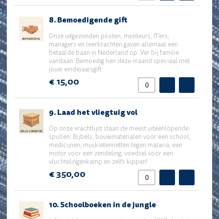
8.
8. Bemoedigende gift
Bemoedigende
gift
Onze uitgezonden piloten, monteurs, IT’ers,
managers en leerkrachten gaven allemaal een
betaalde baan in Nederland op. Ver bij familie
vandaan. Bemoedig hen deze maand speciaal met
jouw eindejaarsgift.
€ 15,00
–
+
9.
9. Laad het vliegtuig vol
Laad
het
Op onze vrachtlijst staan de meest uiteenlopende
vliegtuig
spullen: Bijbels, bouwmaterialen voor een school,
vol
medicijnen, muskietennetten tegen malaria, een
motor voor een zendeling, voedsel voor een
vluchtelingenkamp en zelfs kippen!
€ 350,00
–
+
10.
10. Schoolboeken in de jungle
Schoolboeken