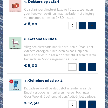
5. Dokters op safari
Dokters
op
Op safari, per vliegtuig? Ja zeker! Deze artsen gaan
safari
geen leeuwen bekijken, maar ze laden het vliegtuig
vol met medicijnen en EHBO-kisten.
€ 8,00
–
+
6.
6. Gezonde kudde
Gezonde
kudde
Vlieg een dierenarts naar Noord-Kenia. Daar is het
extreem droog en is het leven zwaar. Help een
lokale boer en zijn gezin door twintig dieren te laten
behandelen. Voor een gezonde kudde.
€ 8,00
–
+
7.
7. Geheime missie x 2
Geheime
missie
Dit cadeau wordt verdubbeld! In landen waar de
x
Bijbel verboden is, hunkeren mensen toch naar
2
Gods Woord. Geef iemand een AudioBijbel cadeau.
€ 12,50
–
+