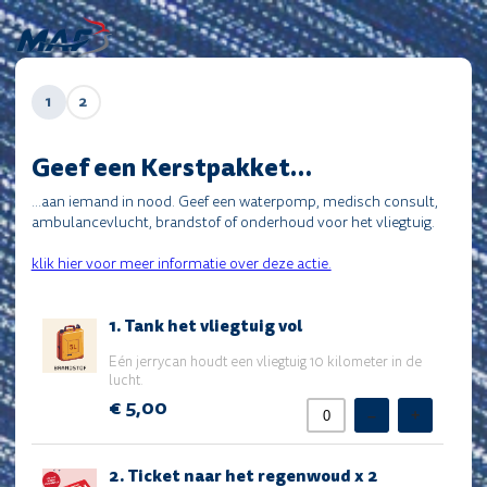
1
2
Geef een Kerstpakket…
Prijs voor totaal (NIET VERWIJDEREN!)
Dit veld vult het totaalbedrag i.c.m. de productvelden.
…aan iemand in nood. Geef een waterpomp, medisch consult,
Verwijder dit veld dus niet!
ambulancevlucht, brandstof of onderhoud voor het vliegtuig.
klik hier voor meer informatie over deze actie.
1.
1. Tank het vliegtuig vol
Tank
het
Eén jerrycan houdt een vliegtuig 10 kilometer in de
vliegtuig
lucht.
vol
€ 5,00
–
+
2.
2. Ticket naar het regenwoud x 2