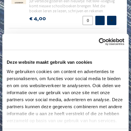
in
Juf vertelde gisteren een nieuwtje: het MAF-vliegtuig
de
komt nieuwe schoolboeken brengen. Met die
jungle
boeken leren ze lezen, schrijven en rekenen.
€ 4,00
–
+
11.
11. Vlieg een patiënt naar het
Vlieg
ziekenhuis
een
patiënt
“Als er toen geen MAF-vliegtuig was geweest, dan
had Juvenia het denk ik niet overleefd…” Geef
naar
iemand als Juvenia ook zo’n kans. Geef een
het
Deze website maakt gebruik van cookies
levensreddende vlucht cadeau.
ziekenhuis
We gebruiken cookies om content en advertenties te
€ 240,00
–
+
personaliseren, om functies voor social media te bieden
en om ons websiteverkeer te analyseren. Ook delen we
12.
12. Veilig vliegen over water
informatie over uw gebruik van onze site met onze
Veilig
vliegen
partners voor social media, adverteren en analyse. Deze
Het nieuwe watervliegtuig (gesponsord vanuit
over
Nederland) is geland in Oeganda! Nu kan het
partners kunnen deze gegevens combineren met andere
water
watervliegtuig veilig hulp brengen naar de bewoners
informatie die u aan ze heeft verstrekt of die ze hebben
van de ruim 200 eilanden in het Victoriameer. Help
verzameld op basis van uw gebruik van hun services.
mee dit toestel in de lucht te houden. Geef een
onderhoudsset cadeau.