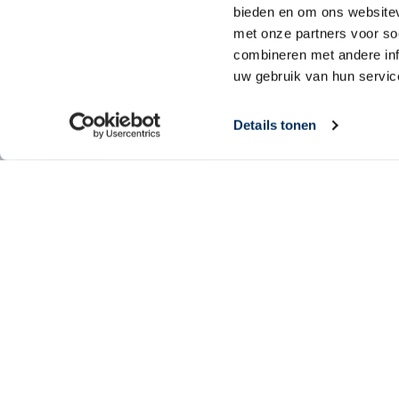
bieden en om ons websitev
met onze partners voor so
combineren met andere inf
uw gebruik van hun servic
Details tonen
Jouw gift heeft impact!
Met jouw gift help je MAF om mensen die in de uitersten van 
die manier hebben zij meer mogelijkheden om hulp te ontvange
Evangelie te horen. MAF wil hen bereiken met Gods Liefde!