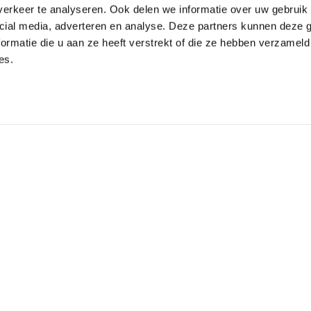
erkeer te analyseren. Ook delen we informatie over uw gebruik 
cial media, adverteren en analyse. Deze partners kunnen deze
ormatie die u aan ze heeft verstrekt of die ze hebben verzameld
es.
Wat gebeurt er met mijn 
de aarde wonen te bereiken. Op
Algemene voorwaarden en
n, zich te ontwikkelen en het
Kan ik ook geven met e