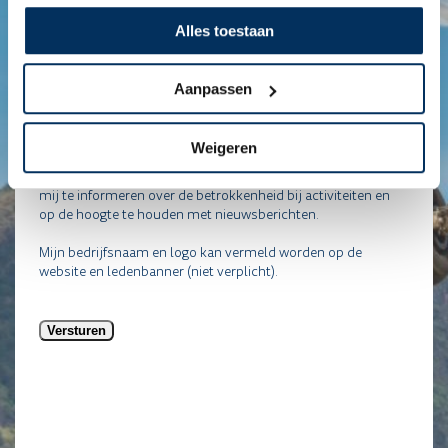
a
r
i
nieuwsbrief
a
t
e
n
Alles toestaan
d
Door op versturen te klikken gaat u akkoord met het
s
g
volgende:
*
Ik ondersteun de missie van MAF Business Club met
Aanpassen
tenminste €1.000 (excl. BTW) per kalenderjaar (u ontvangt
hiervoor een factuur).
Weigeren
Ik ga akkoord dat de MAF Business Club mijn
persoonsgegevens verwerkt t.b.v. hun administratie, om
mij te informeren over de betrokkenheid bij activiteiten en
op de hoogte te houden met nieuwsberichten.
Mijn bedrijfsnaam en logo kan vermeld worden op de
website en ledenbanner (niet verplicht).