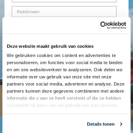
f
n
s
A
C
a
s
c
o
a
e
h
m
m
n
t
P
p
v
e
e
a
.
r
r
n
T
n
s
y
e
a
o
Deze website maakt gebruik van cookies
N
l
a
o
a
e
m
We gebruiken cookies om content en advertenties te
n
m
f
l
personaliseren, om functies voor social media te bieden
e
o
P
i
*
en om ons websiteverkeer te analyseren. Ook delen we
o
o
j
n
informatie over uw gebruik van onze site met onze
s
k
H
n
t
partners voor social media, adverteren en analyse. Deze
e
u
u
c
e
partners kunnen deze gegevens combineren met andere
i
m
o
-
T
s
informatie die u aan ze heeft verstrekt of die ze hebben
m
d
m
o
n
e
verzameld op basis van uw gebruik van hun services.
e
a
e
u
r
S
i
v
m
t
*
l
o
m
r
a
e
Details tonen
S
e
a
d
g
Ik wil mij inschrijven voor de Business Club
t
r